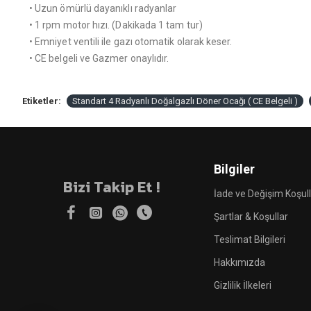
• Uzun ömürlü dayanıklı radyanlar
• 1 rpm motor hızı. (Dakikada 1 tam tur)
• Emniyet ventili ile gazı otomatik olarak keser.
• CE belgeli ve Gazmer onaylıdır.
Etiketler:
Standart 4 Radyanlı Doğalgazlı Döner Ocağı ( CE Belgeli )
Bilgiler
Bizi Takip Et !
İade ve Değişim Koşull
Şartlar & Koşullar
Teslimat Bilgileri
Hakkımızda
Gizlilik İlkeleri