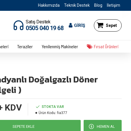
Hakkımızda
Teknik Destek
Blog
İletişim
Satış Destek
GİRİŞ
Sepet
0505 040 19 68
eleri
Teraziler
Yenilenmiş Makineler
Fırsat Ürünleri
adyanlı Doğalgazlı Döner
geli )
+ KDV
STOKTA VAR
Ürün Kodu:
fia377
SEPETE EKLE
HEMEN AL