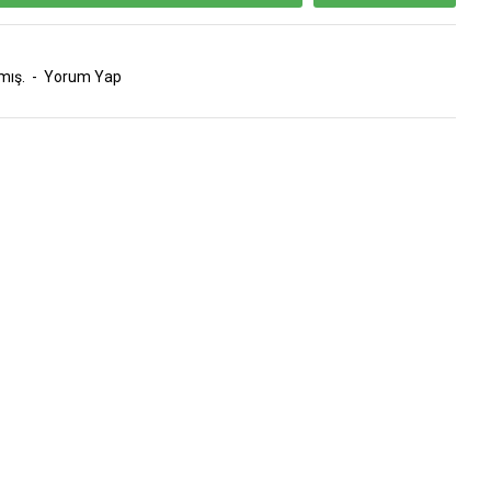
mış.
-
Yorum Yap