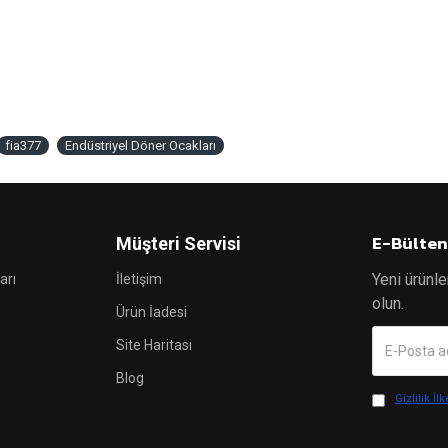
fia377
Endüstriyel Döner Ocakları
E-Bülten
Müşteri Servisi
Yeni ürünle
arı
İletişim
olun.
Ürün İadesi
Site Haritası
Blog
Gizlilik İlk