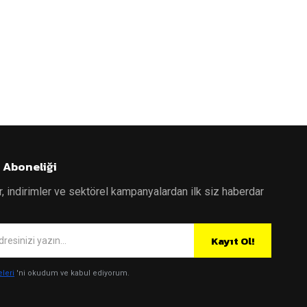
 Aboneliği
r, indirimler ve sektörel kampanyalardan ilk siz haberdar
Kayıt Ol!
eleri
'ni okudum ve kabul ediyorum.