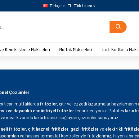
Türkçe
TL
Türk Lirası
 ve Kemik İşleme Makineleri
Mutfak Makineleri
Tarih Kodlama Makin
yonel Çözümler
ibi ticari mutfaklarda
fritözler
, çıtır ve lezzetli kızartmalar hazırlamanın
lı ve dayanıklı endüstriyel fritözler
tedarik ediyoruz. Patates kızart
it ve ideal kıvamda kızartmanızı sağlayan çözümler sunuyoruz.
neli fritözler
,
çift hazneli fritözler
,
gazlı fritözler
ve
elektrikli fritözl
asarımları ve hassas termostat kontrolleriyle fritözlerimiz, hijyenik bir ç