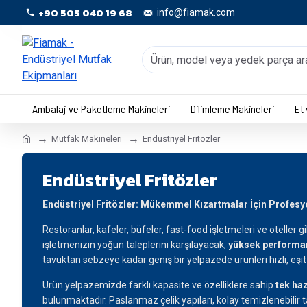
+90 505 040 19 68
info@fiamak.com
Ambalaj ve Paketleme Makineleri
Dilimleme Makineleri
Et
Mutfak Makineleri
Endüstriyel Fritözler
Endüstriyel Fritözler
Endüstriyel Fritözler: Mükemmel Kızartmalar İçin Profes
Restoranlar, kafeler, büfeler, fast-food işletmeleri ve oteller g
işletmenizin yoğun taleplerini karşılayacak,
yüksek performans
tavuktan sebzeye kadar geniş bir yelpazede ürünleri hızlı, eş
Ürün yelpazemizde farklı kapasite ve özelliklere sahip
tek haz
bulunmaktadır. Paslanmaz çelik yapıları, kolay temizlenebilir t