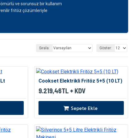
n ömürlü ve sorunsuz bir kullanım
enilir fritöz çözümleriyle
Sırala:
Göster:
 Lt
Cookset Elektrikli Fritöz 5+5 (10 LT)
9.219,46TL + KDV
Sepete Ekle