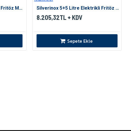
Silverinox 5 Litre Elektrikli Fritöz Makinesi
Silverinox 5+5 Litre Elektrikli Fritöz Makinesi
8.205,32TL + KDV
Sepete Ekle