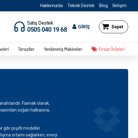
Hakkımızda
Teknik Destek
Blog
İletişim
Satış Destek
GİRİŞ
Sepet
0505 040 19 68
eleri
Teraziler
Yenilenmiş Makineler
Fırsat Ürünleri
 anahtarıdır. Fiamak olarak,
masından soğan halkasına,
er
gibi çeşitli modeller
alışma ortamı sağlarken, enerji