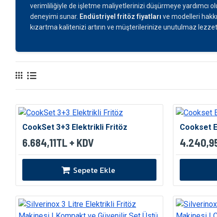
verimliliğiyle de işletme maliyetlerinizi düşürmeye yardımcı 
deneyimi sunar.
Endüstriyel fritöz fiyatları
ve modelleri hakkı
kızartma kalitenizi artırın ve müşterilerinize unutulmaz lezze
CookSet 3+3 Elektrikli Fritöz
Cookset El
6.684,11TL + KDV
4.240,9
Sepete Ekle