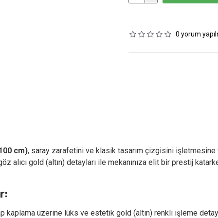
0 yorum yapıl
(100 cm)
, saray zarafetini ve klasik tasarım çizgisini işletmesine
z alıcı gold (altın) detayları ile mekanınıza elit bir prestij katar
r:
p kaplama üzerine lüks ve estetik gold (altın) renkli işleme detayl