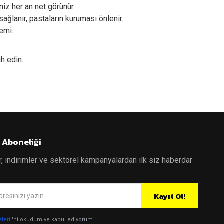
iz her an net görünür.
ağlanır, pastaların kuruması önlenir.
emi.
ih edin.
 Aboneliği
r, indirimler ve sektörel kampanyalardan ilk siz haberdar
Kayıt Ol!
eleri
'ni okudum ve kabul ediyorum.