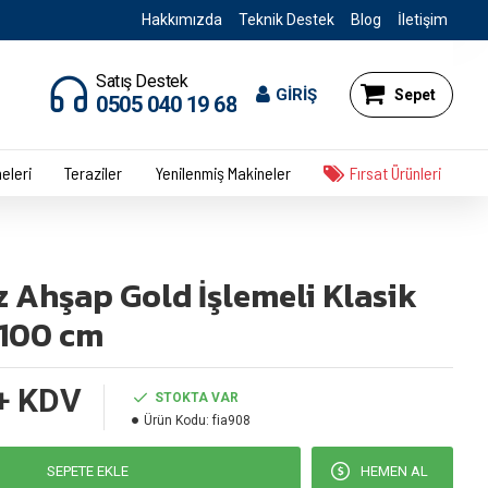
Hakkımızda
Teknik Destek
Blog
İletişim
Satış Destek
GİRİŞ
Sepet
0505 040 19 68
eleri
Teraziler
Yenilenmiş Makineler
Fırsat Ürünleri
 Ahşap Gold İşlemeli Klasik
 100 cm
+ KDV
STOKTA VAR
Ürün Kodu:
fia908
SEPETE EKLE
HEMEN AL