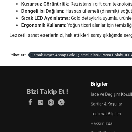
Kusursuz Görünürlük:
Rezistanslı çift cam teknoloji
Dengeli Isı Dağılımı:
Hassas üflemeli (dinamik) soğutma
Sıcak LED Aydınlatma:
Gold detaylarla uyumlu, ürünle
Ergonomik Kullanım:
Yoğun ticari alanlar için temizl
Lezzetli sanat eserlerinizi, hak ettikleri saray şıklığında se
Etiketler:
Fiamak Beyaz Ahşap Gold İşlemeli Klasik Pasta Dolabı 100
Bilgiler
Bizi Takip Et !
İade ve Değişim Koşull
Şartlar & Koşullar
Teslimat Bilgileri
Hakkımızda