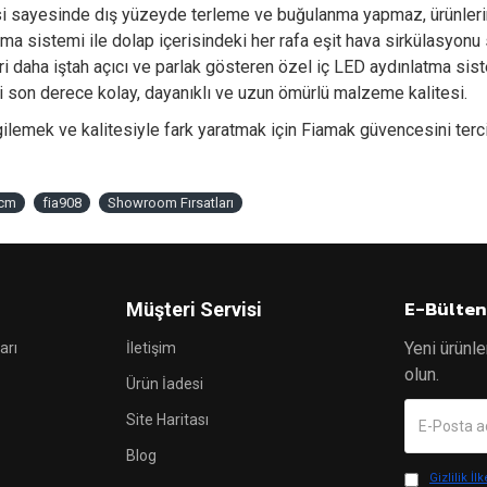
si sayesinde dış yüzeyde terleme ve buğulanma yapmaz, ürünlerin
 sistemi ile dolap içerisindeki her rafa eşit hava sirkülasyonu s
ri daha iştah açıcı ve parlak gösteren özel iç LED aydınlatma sist
iği son derece kolay, dayanıklı ve uzun ömürlü malzeme kalitesi.
rgilemek ve kalitesiyle fark yaratmak için Fiamak güvencesini terc
 cm
fia908
Showroom Fırsatları
E-Bülten
Müşteri Servisi
Yeni ürünle
arı
İletişim
olun.
Ürün İadesi
Site Haritası
Blog
Gizlilik İlk