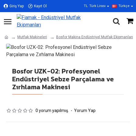
Giriş Yap
Kayıt Ol
TL
Türk Lirası
Türkçe
Mutfak Makineleri
Bosfor Makina Endüstriyel Mutfak Ekipmanları
Bosfor UZK-02: Profesyonel
Endüstriyel Sebze Parçalama ve
Zırhlama Makinesi
0 yorum yapılmış.
-
Yorum Yap