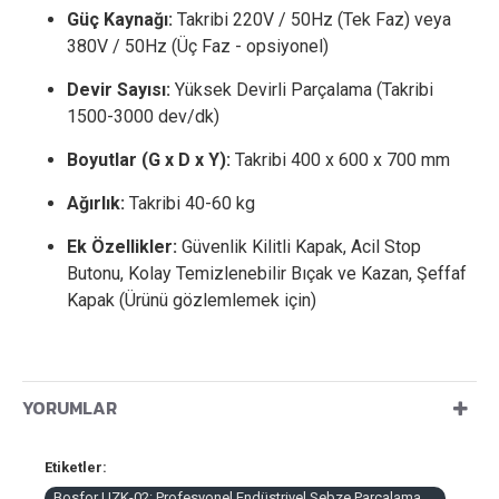
Güç Kaynağı:
Takribi 220V / 50Hz (Tek Faz) veya
380V / 50Hz (Üç Faz - opsiyonel)
Devir Sayısı:
Yüksek Devirli Parçalama (Takribi
1500-3000 dev/dk)
Boyutlar (G x D x Y):
Takribi 400 x 600 x 700 mm
Ağırlık:
Takribi 40-60 kg
Ek Özellikler:
Güvenlik Kilitli Kapak, Acil Stop
Butonu, Kolay Temizlenebilir Bıçak ve Kazan, Şeffaf
Kapak (Ürünü gözlemlemek için)
YORUMLAR
Etiketler:
Bosfor UZK-02: Profesyonel Endüstriyel Sebze Parçalama