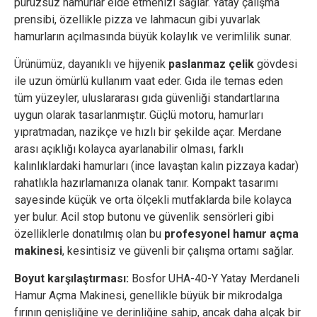
pürüzsüz hamurlar elde etmenizi sağlar. Yatay çalışma
prensibi, özellikle pizza ve lahmacun gibi yuvarlak
hamurların açılmasında büyük kolaylık ve verimlilik sunar.
Ürünümüz, dayanıklı ve hijyenik
paslanmaz çelik
gövdesi
ile uzun ömürlü kullanım vaat eder. Gıda ile temas eden
tüm yüzeyler, uluslararası gıda güvenliği standartlarına
uygun olarak tasarlanmıştır. Güçlü motoru, hamurları
yıpratmadan, nazikçe ve hızlı bir şekilde açar. Merdane
arası açıklığı kolayca ayarlanabilir olması, farklı
kalınlıklardaki hamurları (ince lavaştan kalın pizzaya kadar)
rahatlıkla hazırlamanıza olanak tanır. Kompakt tasarımı
sayesinde küçük ve orta ölçekli mutfaklarda bile kolayca
yer bulur. Acil stop butonu ve güvenlik sensörleri gibi
özelliklerle donatılmış olan bu
profesyonel hamur açma
makinesi
, kesintisiz ve güvenli bir çalışma ortamı sağlar.
Boyut karşılaştırması:
Bosfor UHA-40-Y Yatay Merdaneli
Hamur Açma Makinesi, genellikle büyük bir mikrodalga
fırının genişliğine ve derinliğine sahip, ancak daha alçak bir