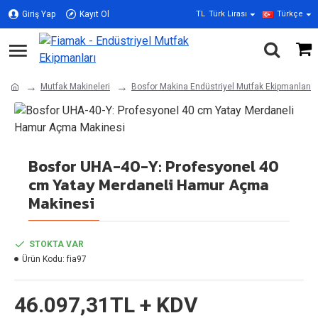
Giriş Yap
Kayıt Ol
TL
Türk Lirası
Türkçe
Mutfak Makineleri
Bosfor Makina Endüstriyel Mutfak Ekipmanları
Bosfor UHA-40-Y: Profesyonel 40
cm Yatay Merdaneli Hamur Açma
Makinesi
STOKTA VAR
Ürün Kodu:
fia97
46.097,31TL + KDV