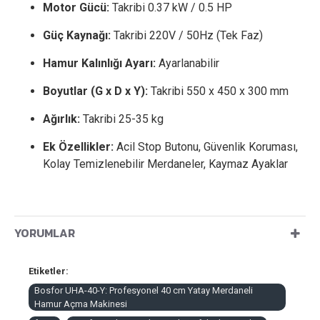
Motor Gücü:
Takribi 0.37 kW / 0.5 HP
Güç Kaynağı:
Takribi 220V / 50Hz (Tek Faz)
Hamur Kalınlığı Ayarı:
Ayarlanabilir
Boyutlar (G x D x Y):
Takribi 550 x 450 x 300 mm
Ağırlık:
Takribi 25-35 kg
Ek Özellikler:
Acil Stop Butonu, Güvenlik Koruması,
Kolay Temizlenebilir Merdaneler, Kaymaz Ayaklar
YORUMLAR
Etiketler:
Bosfor UHA-40-Y: Profesyonel 40 cm Yatay Merdaneli
Hamur Açma Makinesi