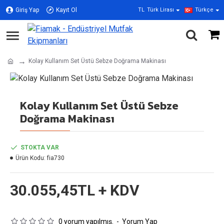
Giriş Yap
Kayıt Ol
TL
Türk Lirası
Türkçe
Kolay Kullanım Set Üstü Sebze Doğrama Makinası
Kolay Kullanım Set Üstü Sebze
Doğrama Makinası
STOKTA VAR
Ürün Kodu:
fia730
30.055,45TL + KDV
0 yorum yapılmış.
-
Yorum Yap