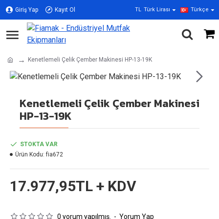
Giriş Yap
Kayıt Ol
TL
Türk Lirası
Türkçe
Kenetlemeli Çelik Çember Makinesi HP-13-19K
Kenetlemeli Çelik Çember Makinesi
HP-13-19K
STOKTA VAR
Ürün Kodu:
fia672
17.977,95TL + KDV
0 yorum yapılmış.
-
Yorum Yap