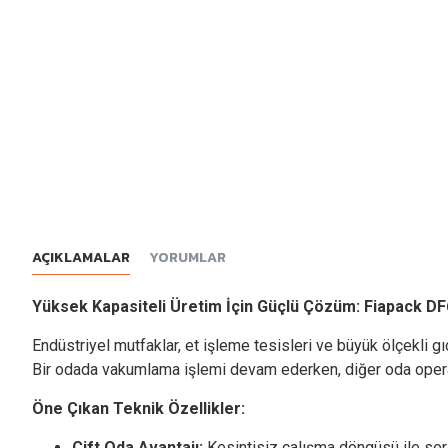
AÇIKLAMALAR
YORUMLAR
Yüksek Kapasiteli Üretim İçin Güçlü Çözüm: Fiapack DF
Endüstriyel mutfaklar, et işleme tesisleri ve büyük ölçekli gıd
Bir odada vakumlama işlemi devam ederken, diğer oda operatör 
Öne Çıkan Teknik Özellikler:
Çift Oda Avantajı:
Kesintisiz çalışma döngüsü ile ser