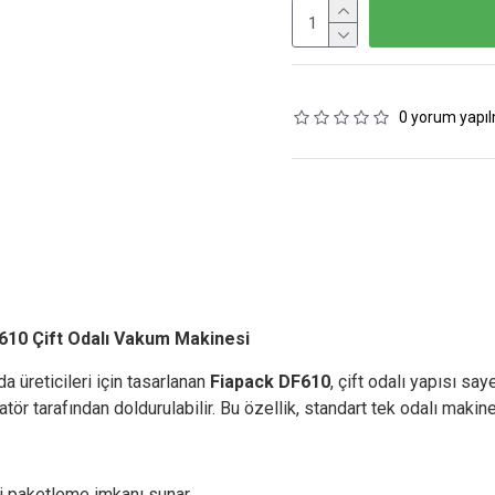
0 yorum yapıl
610 Çift Odalı Vakum Makinesi
a üreticileri için tasarlanan
Fiapack DF610
, çift odalı yapısı sa
tarafından doldurulabilir. Bu özellik, standart tek odalı makinel
i paketleme imkanı sunar.