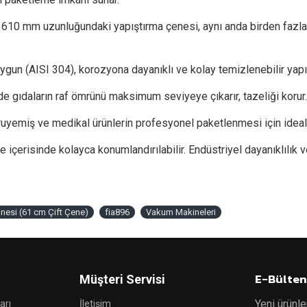
 610 mm uzunluğundaki yapıştırma çenesi, aynı anda birden fazla
uygun (AISI 304), korozyona dayanıklı ve kolay temizlenebilir yapı
gıdaların raf ömrünü maksimum seviyeye çıkarır, tazeliği korur.
kuruyemiş ve medikal ürünlerin profesyonel paketlenmesi için ideald
me içerisinde kolayca konumlandırılabilir. Endüstriyel dayanıklılı
nesi (61 cm Çift Çene)
fia896
Vakum Makineleri
E-Bülten
Müşteri Servisi
Yeni ürünle
arı
İletişim