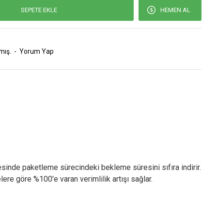
SEPETE EKLE
HEMEN AL
mış.
-
Yorum Yap
yesinde paketleme sürecindeki bekleme süresini sıfıra indirir.
ere göre %100'e varan verimlilik artışı sağlar.