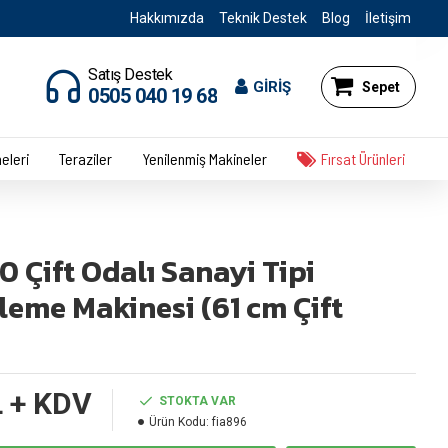
Hakkımızda
Teknik Destek
Blog
İletişim
Satış Destek
GİRİŞ
Sepet
0505 040 19 68
eleri
Teraziler
Yenilenmiş Makineler
Fırsat Ürünleri
 Çift Odalı Sanayi Tipi
eme Makinesi (61 cm Çift
 + KDV
STOKTA VAR
Ürün Kodu:
fia896