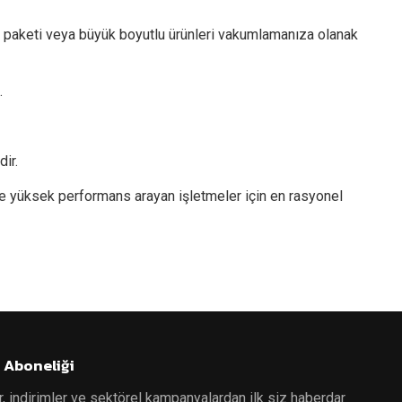
 paketi veya büyük boyutlu ürünleri vakumlamanıza olanak
.
ir.
k ve yüksek performans arayan işletmeler için en rasyonel
 Aboneliği
r, indirimler ve sektörel kampanyalardan ilk siz haberdar