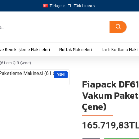
Türkçe
TL
Türk Lirası
 ve Kemik İşleme Makineleri
Mutfak Makineleri
Tarih Kodlama Makin
(61 cm Çift Çene)
YENI
Fiapack DF610
Vakum Paketl
Çene)
165.719,83TL