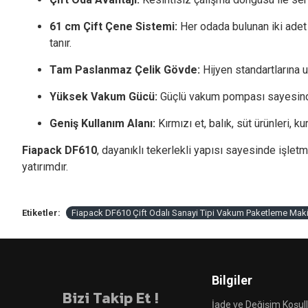
61 cm Çift Çene Sistemi:
Her odada bulunan iki adet
tanır.
Tam Paslanmaz Çelik Gövde:
Hijyen standartlarına 
Yüksek Vakum Gücü:
Güçlü vakum pompası sayesinde 
Geniş Kullanım Alanı:
Kırmızı et, balık, süt ürünleri, 
Fiapack DF610
, dayanıklı tekerlekli yapısı sayesinde işlet
yatırımdır.
Etiketler:
Fiapack DF610 Çift Odalı Sanayi Tipi Vakum Paketleme Maki
Bilgiler
Bizi Takip Et !
İade ve Değişim Koşull