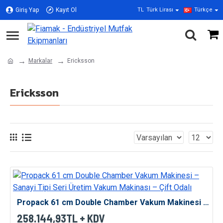
Giriş Yap
Kayıt Ol
TL
Türk Lirası
Türkçe
Markalar
Ericksson
Ericksson
Propack 61 cm Double Chamber Vakum Makinesi – Sanayi Tipi Seri Üretim Vakum Makinası – Çift Odalı
258.144,93TL + KDV