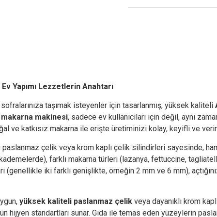
Ev Yapımı Lezzetlerin Anahtarı
sofralarınıza taşımak isteyenler için tasarlanmış, yüksek kaliteli
 makarna makinesi
, sadece ev kullanıcıları için değil, aynı zama
l ve katkısız makarna ile erişte üretiminizi kolay, keyifli ve veriml
paslanmaz çelik veya krom kaplı çelik silindirleri sayesinde, hamu
kademelerde), farklı makarna türleri (lazanya, fettuccine, tagliate
ı (genellikle iki farklı genişlikte, örneğin 2 mm ve 6 mm), açtığı
uygun,
yüksek kaliteli paslanmaz çelik
veya dayanıklı krom kaplı
tün hijyen standartları sunar. Gıda ile temas eden yüzeylerin pasl