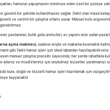
 bıçakları, hamurun yapışmasını minimize eden özel bir yüzeye sahi
e güvenli bir şekilde kullanılmasını sağlar. Dahil olan masa ke
enli ve verimli bir çalışma ortamı sunar. Manuel kolu ergonomik t
 gerektirmez.
feler, pastaneler, butik gıda üreticileri, ev yapımı ürün satan pazar
arna açma makinesi
, sadece erişte ve makarna kesmekle kalm
antı gibi farklı hamur işleri için ideal tabanları hazırlayabilirsiniz
eyen manuel çalışma prensibi sayesinde, her yerde rahatlıkla kulla
 aileniz ve misafirleriniz için unutulmaz lezzetler yaratmanızı sa
ızda taze, doğal ve lezzetli hamur işleri hazırlamak için vazgeçilm
eye taşıyacaktır.
i