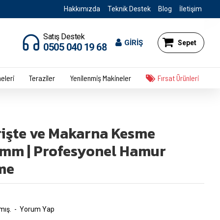
Hakkımızda
Teknik Destek
Blog
İletişim
Satış Destek
GİRİŞ
Sepet
0505 040 19 68
eleri
Teraziler
Yenilenmiş Makineler
Fırsat Ürünleri
rişte ve Makarna Kesme
 mm | Profesyonel Hamur
me
mış.
-
Yorum Yap