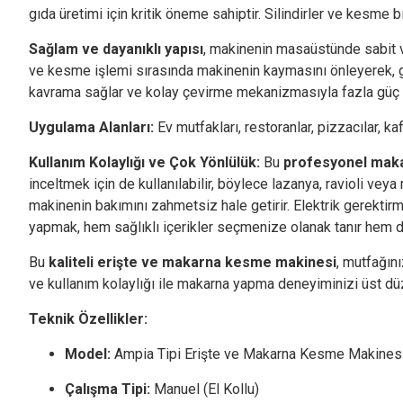
gıda üretimi için kritik öneme sahiptir. Silindirler ve kesme
Sağlam ve dayanıklı yapısı
, makinenin masaüstünde sabit v
ve kesme işlemi sırasında makinenin kaymasını önleyerek, güv
kavrama sağlar ve kolay çevirme mekanizmasıyla fazla güç
Uygulama Alanları:
Ev mutfakları, restoranlar, pizzacılar, ka
Kullanım Kolaylığı ve Çok Yönlülük:
Bu
profesyonel mak
inceltmek için de kullanılabilir, böylece lazanya, ravioli veya m
makinenin bakımını zahmetsiz hale getirir. Elektrik gerektirm
yapmak, hem sağlıklı içerikler seçmenize olanak tanır hem de
Bu
kaliteli erişte ve makarna kesme makinesi
, mutfağın
ve kullanım kolaylığı ile makarna yapma deneyiminizi üst düz
Teknik Özellikler:
Model:
Ampia Tipi Erişte ve Makarna Kesme Makines
Çalışma Tipi:
Manuel (El Kollu)