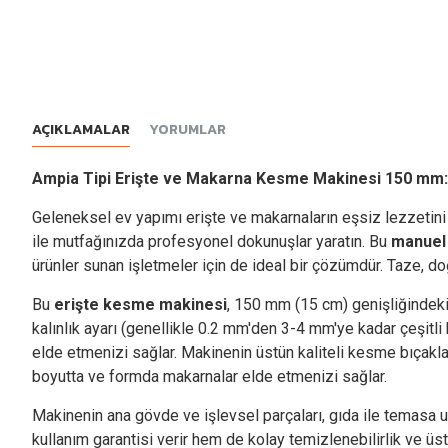
AÇIKLAMALAR
YORUMLAR
Ampia Tipi Erişte ve Makarna Kesme Makinesi 150 mm: 
Geleneksel ev yapımı erişte ve makarnaların eşsiz lezzetini 
ile mutfağınızda profesyonel dokunuşlar yaratın. Bu
manuel
ürünler sunan işletmeler için de ideal bir çözümdür. Taze, doğa
Bu
erişte kesme makinesi
, 150 mm (15 cm) genişliğindeki 
kalınlık ayarı (genellikle 0.2 mm'den 3-4 mm'ye kadar çeşitli 
elde etmenizi sağlar. Makinenin üstün kaliteli kesme bıçaklar
boyutta ve formda makarnalar elde etmenizi sağlar.
Makinenin ana gövde ve işlevsel parçaları, gıda ile temasa 
kullanım garantisi verir hem de kolay temizlenebilirlik ve üs