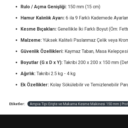
Rulo / Açma Genişliği:
150 mm (15 cm)
Hamur Kalınlık Ayarı:
6 ila 9 Farklı Kademede Ayarlan
Kesme Bıçakları:
Genellikle İki Farklı Boyut (Örn: Fet
Malzeme:
Yüksek Kaliteli Paslanmaz Çelik veya Krom 
Güvenlik Özellikleri:
Kaymaz Taban, Masa Kelepçesi 
Boyutlar (G x D x Y):
Takribi 200 x 200 x 150 mm (Detay
Ağırlık:
Takribi 2.5 kg - 4 kg
Ek Özellikler:
Kolay Sökülebilir ve Temizlenebilir Par
Etiketler:
Ampia Tipi Erişte ve Makarna Kesme Makinesi 150 mm | P