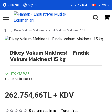
Giriş Yap
Kayıt Ol
TL
Türk Lirası
Türkçe
Dikey Vakum Makinesi - Fındık Vakum Makinesi 15 kg
Dikey Vakum Makinesi - Fındık
Vakum Makinesi 15 kg
STOKTA VAR
Ürün Kodu:
fia616
262.754,66TL + KDV
0 yorum yapılmış.
-
Yorum Yap