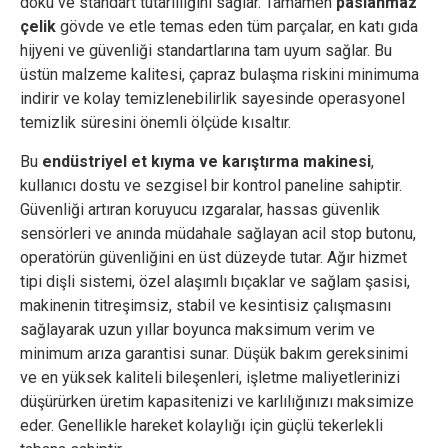
doku ve standart tutarlılığını sağlar. Tamamen
paslanmaz
çelik
gövde ve etle temas eden tüm parçalar, en katı gıda
hijyeni ve güvenliği standartlarına tam uyum sağlar. Bu
üstün malzeme kalitesi, çapraz bulaşma riskini minimuma
indirir ve kolay temizlenebilirlik sayesinde operasyonel
temizlik süresini önemli ölçüde kısaltır.
Bu
endüstriyel et kıyma ve karıştırma makinesi
,
kullanıcı dostu ve sezgisel bir kontrol paneline sahiptir.
Güvenliği artıran koruyucu ızgaralar, hassas güvenlik
sensörleri ve anında müdahale sağlayan acil stop butonu,
operatörün güvenliğini en üst düzeyde tutar. Ağır hizmet
tipi dişli sistemi, özel alaşımlı bıçaklar ve sağlam şasisi,
makinenin titreşimsiz, stabil ve kesintisiz çalışmasını
sağlayarak uzun yıllar boyunca maksimum verim ve
minimum arıza garantisi sunar. Düşük bakım gereksinimi
ve en yüksek kaliteli bileşenleri, işletme maliyetlerinizi
düşürürken üretim kapasitenizi ve karlılığınızı maksimize
eder. Genellikle hareket kolaylığı için güçlü tekerlekli