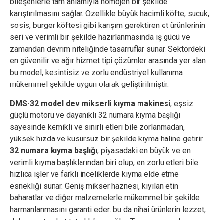
bileşenlerle tam anlamıyla homojen bir şekilde
karıştırılmasını sağlar. Özellikle büyük hacimli köfte, sucuk,
sosis, burger köftesi gibi karışım gerektiren et ürünlerinin
seri ve verimli bir şekilde hazırlanmasında iş gücü ve
zamandan devrim niteliğinde tasarruflar sunar. Sektördeki
en güvenilir ve ağır hizmet tipi çözümler arasında yer alan
bu model, kesintisiz ve zorlu endüstriyel kullanıma
mükemmel şekilde uygun olarak geliştirilmiştir.
DMS-32 model dev mikserli kıyma makinesi
, eşsiz
güçlü motoru ve dayanıklı 32 numara kıyma başlığı
sayesinde kemikli ve sinirli etleri bile zorlanmadan,
yüksek hızda ve kusursuz bir şekilde kıyma haline getirir.
32 numara kıyma başlığı
, piyasadaki en büyük ve en
verimli kıyma başlıklarından biri olup, en zorlu etleri bile
hızlıca işler ve farklı inceliklerde kıyma elde etme
esnekliği sunar. Geniş mikser haznesi, kıyılan etin
baharatlar ve diğer malzemelerle mükemmel bir şekilde
harmanlanmasını garanti eder; bu da nihai ürünlerin lezzet,