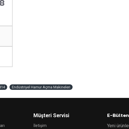
38
3
814
Endüstriyel Hamur Açma Makineleri
E-Bülten
Müşteri Servisi
Yeni ürünle
arı
İletişim