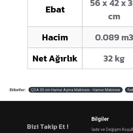
56 x 42 x 
Ebat
cm
Hacim
0.089 m
Net Ağırlık
32 kg
Etiketler:
ÇDA 30 cm Hamur Açma Makinası - Hamur Makinesi
fia
Bilgiler
Bizi Takip Et !
İade ve Değişim Koşull