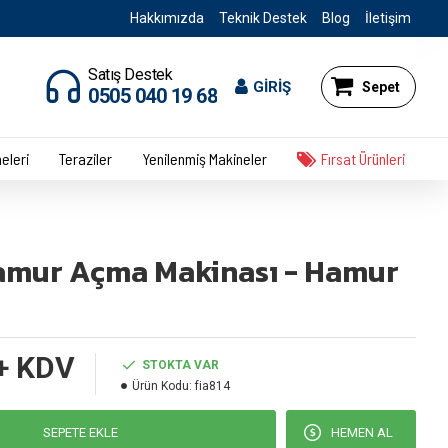
Hakkımızda
Teknik Destek
Blog
İletişim
Satış Destek
GİRİŞ
Sepet
0505 040 19 68
eleri
Teraziler
Yenilenmiş Makineler
Fırsat Ürünleri
amur Açma Makinası - Hamur
+ KDV
STOKTA VAR
Ürün Kodu:
fia814
SEPETE EKLE
HEMEN AL