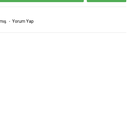
mış.
-
Yorum Yap