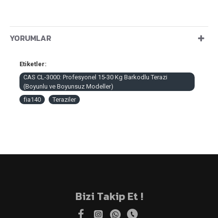
YORUMLAR
Etiketler:
CAS CL-3000: Profesyonel 15-30 Kg Barkodlu Terazi
(Boyunlu ve Boyunsuz Modeller)
fia140
Teraziler
Bizi Takip Et !