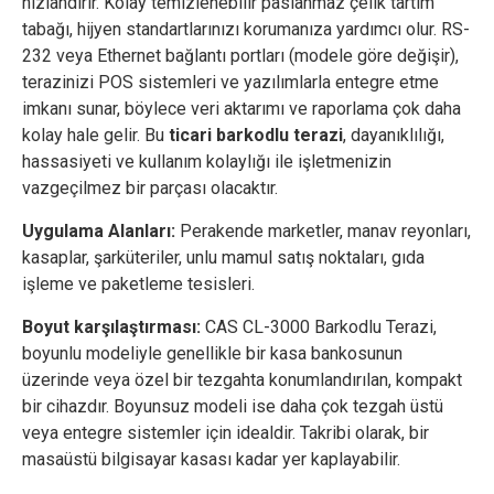
hızlandırır. Kolay temizlenebilir paslanmaz çelik tartım
tabağı, hijyen standartlarınızı korumanıza yardımcı olur. RS-
232 veya Ethernet bağlantı portları (modele göre değişir),
terazinizi POS sistemleri ve yazılımlarla entegre etme
imkanı sunar, böylece veri aktarımı ve raporlama çok daha
kolay hale gelir. Bu
ticari barkodlu terazi
, dayanıklılığı,
hassasiyeti ve kullanım kolaylığı ile işletmenizin
vazgeçilmez bir parçası olacaktır.
Uygulama Alanları:
Perakende marketler, manav reyonları,
kasaplar, şarküteriler, unlu mamul satış noktaları, gıda
işleme ve paketleme tesisleri.
Boyut karşılaştırması:
CAS CL-3000 Barkodlu Terazi,
boyunlu modeliyle genellikle bir kasa bankosunun
üzerinde veya özel bir tezgahta konumlandırılan, kompakt
bir cihazdır. Boyunsuz modeli ise daha çok tezgah üstü
veya entegre sistemler için idealdir. Takribi olarak, bir
masaüstü bilgisayar kasası kadar yer kaplayabilir.