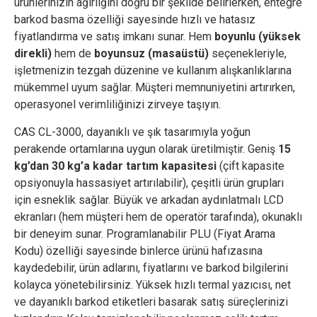
ürünlerinizin ağırlığını doğru bir şekilde belirlerken, entegre
barkod basma özelliği sayesinde hızlı ve hatasız
fiyatlandırma ve satış imkanı sunar. Hem
boyunlu (yüksek
direkli)
hem de
boyunsuz (masaüstü)
seçenekleriyle,
işletmenizin tezgah düzenine ve kullanım alışkanlıklarına
mükemmel uyum sağlar. Müşteri memnuniyetini artırırken,
operasyonel verimliliğinizi zirveye taşıyın.
CAS CL-3000, dayanıklı ve şık tasarımıyla yoğun
perakende ortamlarına uygun olarak üretilmiştir. Geniş
15
kg’dan 30 kg’a kadar tartım kapasitesi
(çift kapasite
opsiyonuyla hassasiyet artırılabilir), çeşitli ürün grupları
için esneklik sağlar. Büyük ve arkadan aydınlatmalı LCD
ekranları (hem müşteri hem de operatör tarafında), okunaklı
bir deneyim sunar. Programlanabilir PLU (Fiyat Arama
Kodu) özelliği sayesinde binlerce ürünü hafızasına
kaydedebilir, ürün adlarını, fiyatlarını ve barkod bilgilerini
kolayca yönetebilirsiniz. Yüksek hızlı termal yazıcısı, net
ve dayanıklı barkod etiketleri basarak satış süreçlerinizi