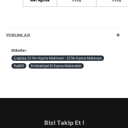
Net Ağırlık
55kg
55kg
YORUMLAR
Etiketler:
Çağdaş 22 No Kıyma Makinesi - 22'lik Kıyma Makinası
fia805
Endüstriyel Et Kıyma Makineleri
Bizi Takip Et !