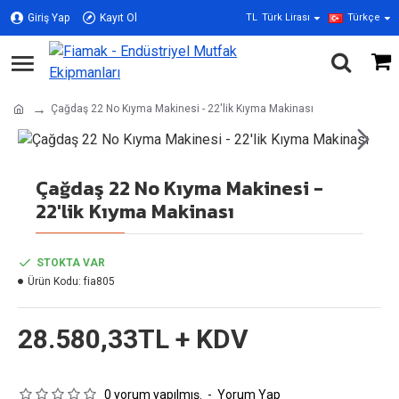
Giriş Yap
Kayıt Ol
TL
Türk Lirası
Türkçe
Çağdaş 22 No Kıyma Makinesi - 22'lik Kıyma Makinası
Çağdaş 22 No Kıyma Makinesi -
22'lik Kıyma Makinası
STOKTA VAR
Ürün Kodu:
fia805
28.580,33TL + KDV
0 yorum yapılmış.
-
Yorum Yap