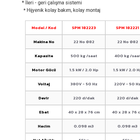
* İleri - geri çalışma sistemi
Hijyenik kolay bakım, kolay montaj
*
Model / Kod
SPM 182223
SPM 182221
Makina No
22 No Ø82
22 No Ø82
Kapasite
500 kg /saat
400 kg /saa
Motor Gücü
1.5 kW / 2.0 Hp
1.5 kW / 2.0 
Voltaj
380V - 50 Hz
220V - 50 H
Devir
220 d/dak
220 d/dak
Ebat
40 x 28 x 76 cm
40 x 28 x 76 
Hacim
0.098 m3
0.098 m3