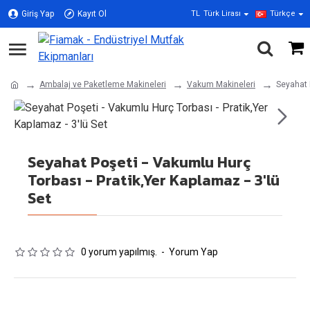
Giriş Yap
Kayıt Ol
TL
Türk Lirası
Türkçe
Ambalaj ve Paketleme Makineleri
Vakum Makineleri
Seyahat P
Seyahat Poşeti - Vakumlu Hurç
Torbası - Pratik,Yer Kaplamaz - 3'lü
Set
0 yorum yapılmış.
-
Yorum Yap