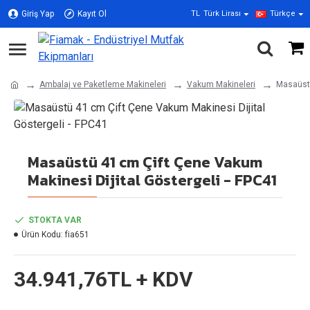
Giriş Yap
Kayıt Ol
TL
Türk Lirası
Türkçe
Ambalaj ve Paketleme Makineleri
Vakum Makineleri
Masaüstü
Masaüstü 41 cm Çift Çene Vakum
Makinesi Dijital Göstergeli - FPC41
STOKTA VAR
Ürün Kodu:
fia651
34.941,76TL + KDV