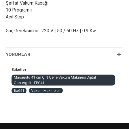
Şeffaf Vakum Kapağı
10 Programlı
Acil Stop
Güç Gereksinimi : 220 V | 50 / 60 Hz | 0.9 Kw
YORUMLAR
Etiketler:
Masaüstü 41 cm Çift Çene Vakum Makinesi Dijital
Göstergeli - FPC41
fia651
Vakum Makineleri