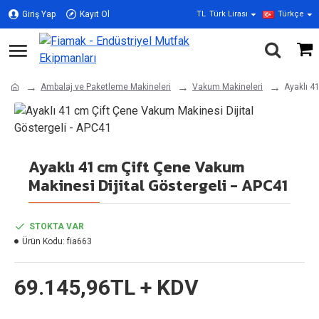
Giriş Yap
Kayıt Ol
TL
Türk Lirası
Türkçe
Ambalaj ve Paketleme Makineleri
Vakum Makineleri
Ayaklı 4
Ayaklı 41 cm Çift Çene Vakum
Makinesi Dijital Göstergeli - APC41
STOKTA VAR
Ürün Kodu:
fia663
69.145,96TL + KDV