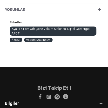
YORUMLAR
Etiketler:
Ayaklı 41 cm Çift Çene Vakum Makinesi Dijital Göstergeli -
APC41
fia663
Vakum Makineleri
Bizi Takip Et !
Bilgiler