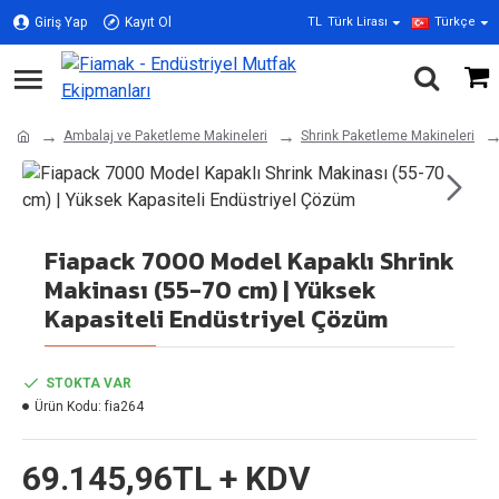
Giriş Yap
Kayıt Ol
TL
Türk Lirası
Türkçe
Ambalaj ve Paketleme Makineleri
Shrink Paketleme Makineleri
Fiapack 7000 Model Kapaklı Shrink
Makinası (55-70 cm) | Yüksek
Kapasiteli Endüstriyel Çözüm
STOKTA VAR
Ürün Kodu:
fia264
69.145,96TL + KDV