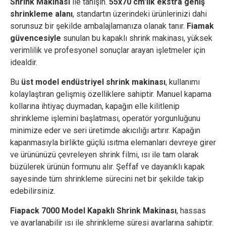
Shrink Makinası
ile tanışın.
55x70 cm'lik ekstra geniş
shrinkleme alanı
, standartın üzerindeki ürünlerinizi dahi
sorunsuz bir şekilde ambalajlamanıza olanak tanır.
Fiamak
güvencesiyle
sunulan bu kapaklı shrink makinası, yüksek
verimlilik ve profesyonel sonuçlar arayan işletmeler için
idealdir.
Bu
üst model endüstriyel shrink makinası
, kullanımı
kolaylaştıran gelişmiş özelliklere sahiptir. Manuel kapama
kollarına ihtiyaç duymadan, kapağın elle kilitlenip
shrinkleme işlemini başlatması, operatör yorgunluğunu
minimize eder ve seri üretimde akıcılığı artırır. Kapağın
kapanmasıyla birlikte güçlü ısıtma elemanları devreye girer
ve ürününüzü çevreleyen shrink filmi, ısı ile tam olarak
büzülerek ürünün formunu alır. Şeffaf ve dayanıklı kapak
sayesinde tüm shrinkleme sürecini net bir şekilde takip
edebilirsiniz.
Fiapack 7000 Model Kapaklı Shrink Makinası
, hassas
ve ayarlanabilir ısı ile shrinkleme süresi ayarlarına sahiptir.