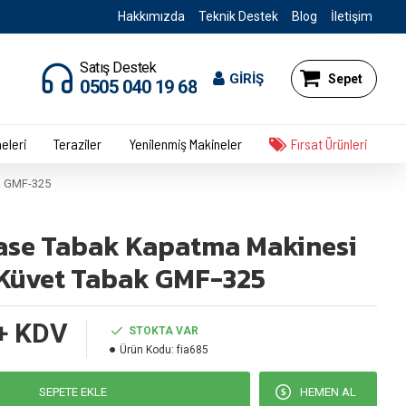
Hakkımızda
Teknik Destek
Blog
İletişim
Satış Destek
GİRİŞ
Sepet
0505 040 19 68
eleri
Teraziler
Yenilenmiş Makineler
Fırsat Ürünleri
k GMF-325
ase Tabak Kapatma Makinesi
üvet Tabak GMF-325
+ KDV
STOKTA VAR
Ürün Kodu:
fia685
SEPETE EKLE
HEMEN AL