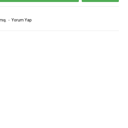
mış.
-
Yorum Yap