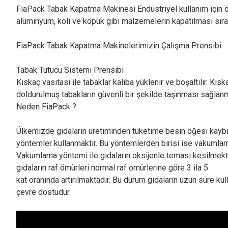
FiaPack Tabak Kapatma Makinesi Endüstriyel kullanım için ö
alüminyum, koli ve köpük gibi malzemelerin kapatılması sırası
FiaPack Tabak Kapatma Makinelerimizin Çalışma Prensibi
Tabak Tutucu Sistemi Prensibi
Kıskaç vasıtası ile tabaklar kalıba yüklenir ve boşaltılır. Kı
doldurulmuş tabakların güvenli bir şekilde taşınması sağlanm
Neden FiaPack ?
Ülkemizde gıdaların üretiminden tüketime besin öğesi kaybı
yöntemler kullanmaktır. Bu yöntemlerden birisi ise vakumla
Vakumlama yöntemi ile gıdaların oksijenle teması kesilmekte
gıdaların raf ömürleri normal raf ömürlerine göre 3 ila 5
kat oranında artırılmaktadır. Bu durum gıdaların uzun süre kul
çevre dostudur.