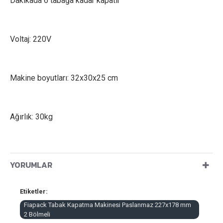
Dakikada 6 tabağa kadar kapatır
Voltaj: 220V
Makine boyutları: 32x30x25 cm
Ağırlık: 30kg
YORUMLAR
Etiketler:
Fiapack Tabak Kapatma Makinesi Paslanmaz 227x178 mm
2 Bölmeli