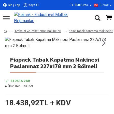
Giriş Yap
Kayıt Ol
TL
Türk Lirası
Türkçe
Ambalaj ve Paketleme Makineleri
Kase Tabak Kapatma Makineleri
Fiapack Tabak Kapatma Makinesi
Paslanmaz 227x178 mm 2 Bölmeli
STOKTA VAR
Ürün Kodu:
fia653
18.438,92TL + KDV