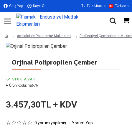
Giriş Yap
Kayıt Ol
TL
Türk Lirası
Türkçe
Ambalaj ve Paketleme Makineleri
Endüstriyel Çemberleme Makine
Orjinal Polipropilen Çember
STOKTA VAR
Ürün Kodu:
fia676
3.457,30TL + KDV
0 yorum yapılmış.
-
Yorum Yap