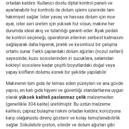
ortadan kaldırır. Kullanıcı dostu dijital kontrol paneli ve
ayarlanabilir hız kontrolü ile dolum işlemi üzerinde tam
hakimiyet sağlar. İster yavaş ve hassas dolum için ince
ayar, ister seri üretim için yüksek hız olsun, makine her
durumda ideal akış ve tutarlılığı garanti eder. Ayak pedalı
ile kontrol seçeneği, operatörün ellerinin serbest kalmasını
sağlayarak daha hijyenik, pratik ve kesintisiz bir çalışma
ortamı sunar. Farklı çaplardaki dolum ağızları (nozul setleri)
sayesinde, kuzu sosislerinden iri sucuklara, salamdan
kokteyl sosislere kadar çeşitli boyutlardaki doğal veya
yapay kılıfların dolumu esnek bir şekilde yapılabilir.
Makinenin tüm gıda ile temas eden yüzeyleri ve ana gövde
yapısı, en katı gıda hijyeni ve güvenliği standartlarına uygun
olarak
yüksek kaliteli paslanmaz çelik
malzemeden
(genellikle 304 kalite) üretilmiştir. Bu üstün malzeme
kalitesi, çapraz bulaşma riskini ortadan kaldırır, korozyona
karşı olağanüstü direnç gösterir ve kolay temizlenebilirlik
sağlar. Sökülebilir piston, silindir ve dolum ağızları gibi