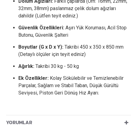
Dolum Ağızları:
Farklı çaplarda (Örn: 16mm, 22mm,
32mm, 38mm) paslanmaz çelik dolum ağızları
dahildir (Lütfen teyit ediniz.)
Güvenlik Özellikleri:
Aşırı Yük Koruması, Acil Stop
Butonu, Güvenlik Şalteri
Boyutlar (G x D x Y):
Takribi 450 x 350 x 850 mm
(Detaylı ölçüler için teyit ediniz)
Ağırlık:
Takribi 30 kg - 50 kg
Ek Özellikler:
Kolay Sökülebilir ve Temizlenebilir
Parçalar, Sağlam ve Stabil Taban, Düşük Gürültü
Seviyesi, Piston Geri Dönüş Hız Ayarı.
YORUMLAR