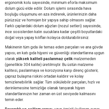
ergonomik kolu sayesinde, minimum eforla maksimum
dolum gücü elde edilir. Dolum işlemi sırasında hava
boşluğu oluşumunu en aza indirerek, ürünlerinizin daha
pürüzsüz ve homojen bir yapıya sahip olmasını sağlar.
Farklı çaplardaki dolum ağızları (nozul setleri) sayesinde,
ince sosislerden kalın sucuklara kadar çeşitli boyutlardaki
doğal veya yapay kılıfları kolayca doldurabilirsiniz.
Makinenin tüm gıda ile temas eden parçaları ve ana gövde
yapısı, en katı gıda hijyeni ve güvenliği standartlarına uygun
olarak
yüksek kaliteli paslanmaz çelik
malzemeden
(genellikle 304 kalite) üretilmiştir. Bu üstün malzeme
kalitesi, paslanmaya ve korozyona karşı direnç gösterir,
çapraz bulaşma riskini ortadan kaldırır ve kolay
temizlenebilirlik sağlar. Tüm sökülebilir parçaları, hızlı ve
derinlemesine temizliğe olanak tanıyarak hijyen
standartlarınızın her zaman en üst seviyede kalmasını
temin eder.