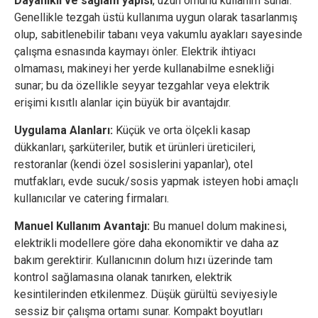
Dayanıklı ve sağlam yapısı
, uzun ömürlü kullanım sunar.
Genellikle tezgah üstü kullanıma uygun olarak tasarlanmış
olup, sabitlenebilir tabanı veya vakumlu ayakları sayesinde
çalışma esnasında kaymayı önler. Elektrik ihtiyacı
olmaması, makineyi her yerde kullanabilme esnekliği
sunar; bu da özellikle seyyar tezgahlar veya elektrik
erişimi kısıtlı alanlar için büyük bir avantajdır.
Uygulama Alanları:
Küçük ve orta ölçekli kasap
dükkanları, şarküteriler, butik et ürünleri üreticileri,
restoranlar (kendi özel sosislerini yapanlar), otel
mutfakları, evde sucuk/sosis yapmak isteyen hobi amaçlı
kullanıcılar ve catering firmaları.
Manuel Kullanım Avantajı:
Bu manuel dolum makinesi,
elektrikli modellere göre daha ekonomiktir ve daha az
bakım gerektirir. Kullanıcının dolum hızı üzerinde tam
kontrol sağlamasına olanak tanırken, elektrik
kesintilerinden etkilenmez. Düşük gürültü seviyesiyle
sessiz bir çalışma ortamı sunar. Kompakt boyutları