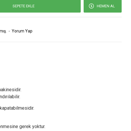
SEPETE EKLE
HEMEN AL
mış.
-
Yorum Yap
akinesidir.
rılabilir.
e kapatabilmesidir.
enmesine gerek yoktur.