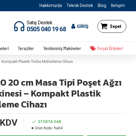
Hakkımızda
Teknik Destek
Blog
İletişim
Satış Destek
GİRİŞ
Sepet
0505 040 19 68
eleri
Teraziler
Yenilenmiş Makineler
Fırsat Ürünleri
– Kompakt Plastik Torba Mühürleme Cihazı
0 20 cm Masa Tipi Poşet Ağzı
nesi – Kompakt Plastik
leme Cihazı
 KDV
STOKTA VAR
Ürün Kodu:
fia04